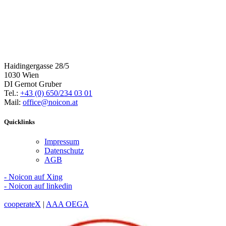
Haidingergasse 28/5
1030 Wien
DI Gernot Gruber
Tel.:
+43 (0) 650/234 03 01
Mail:
office@noicon.at
Quicklinks
Impressum
Datenschutz
AGB
- Noicon auf Xing
- Noicon auf linkedin
cooperateX
|
AAA OEGA