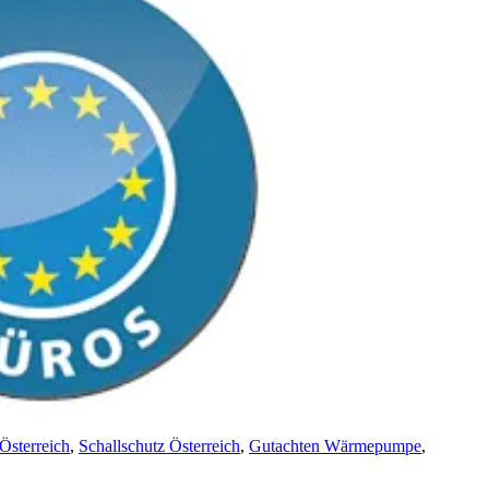
Österreich
,
Schallschutz Österreich
,
Gutachten Wärmepumpe
,