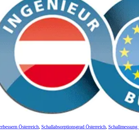
rbessern Österreich
,
Schallabsorptionsgrad Österreich
,
Schallmessung 