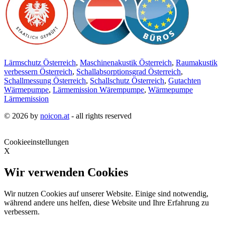
Lärmschutz Österreich
,
Maschinenakustik Österreich
,
Raumakustik
verbessern Österreich
,
Schallabsorptionsgrad Österreich
,
Schallmessung Österreich
,
Schallschutz Österreich
,
Gutachten
Wärmepumpe
,
Lärmemission Wärempumpe
,
Wärmepumpe
Lärmemission
© 2026 by
noicon.at
- all rights reserved
Cookieeinstellungen
X
Wir verwenden Cookies
Wir nutzen Cookies auf unserer Website. Einige sind notwendig,
während andere uns helfen, diese Website und Ihre Erfahrung zu
verbessern.